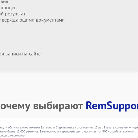
овия
 процесс
й результат
дтверждающими документами
и записи на сайте
очему выбирают
RemSuppo
ту и обслуживанию техники Samsung в Стерлитамаке со стажем от 10 лет. В штате компании — по
ено более 12 000 ремонтов. Ежемесячно в сервисный центр поступает от 300 устройств, включая , 
роцессам ремонта.