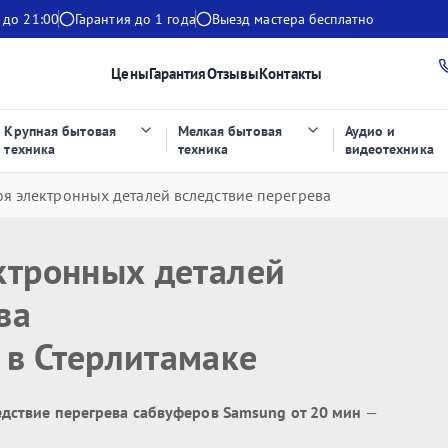
 до 21:00
Гарантия до 1 года
Выезд мастера бесплатно
Цены
Гарантия
Отзывы
Контакты
Крупная бытовая
Мелкая бытовая
Аудио и
техника
техника
видеотехника
оя электронных деталей вследствие перегрева
ктронных деталей
ва
в Стерлитамаке
едствие перегрева сабвуферов Samsung от 20 мин
—