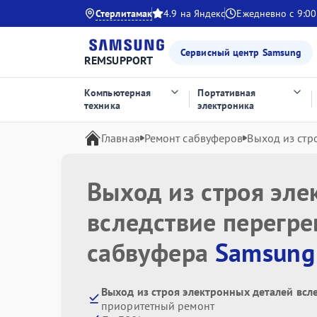
Стерлитамак
4.9 на Яндекс
Ежедневно с 9:00
Сервисный центр Samsung
REMSUPPORT
Компьютерная
Портативная
техника
электроника
Главная
Ремонт сабвуферов
Выход из стр
Выход из строя эле
вследствие перегре
сабвуфера
Samsung
Выход из строя электронных деталей всл
приоритетный ремонт