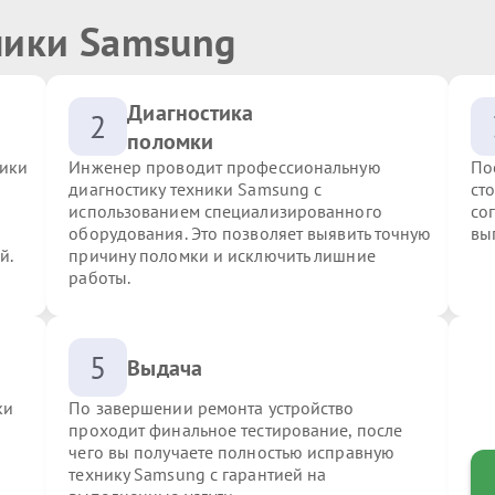
ники Samsung
Диагностика
2
поломки
ники
Инженер проводит профессиональную
По
диагностику техники Samsung с
ст
использованием специализированного
со
оборудования. Это позволяет выявить точную
вы
й.
причину поломки и исключить лишние
работы.
5
Выдача
ки
По завершении ремонта устройство
проходит финальное тестирование, после
чего вы получаете полностью исправную
технику Samsung с гарантией на