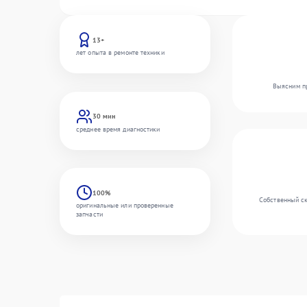
13+
лет опыта в ремонте техники
Выясним пр
30 мин
среднее время диагностики
100%
Собственный ск
оригинальные или проверенные
запчасти