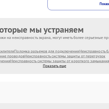
Показ
которые мы устраняем
жи на неисправность экрана, могут иметь более серьезные п
илителя
Поломка разъемов для подключения
Неисправность б
ние проводов
Неисправность системы защиты от перегрузок
ючения
Неисправность системы защиты от короткого замыкани
Показать еще