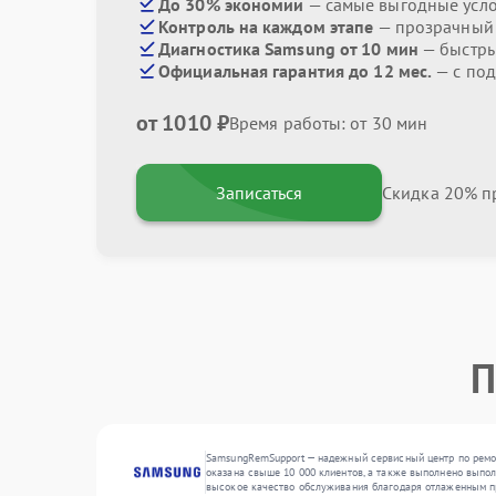
До 30% экономии
— самые выгодные усл
Контроль на каждом этапе
— прозрачный
Диагностика Samsung от 10 мин
— быстры
Официальная гарантия до 12 мес.
— с по
от 1010 ₽
Время работы: от 30 мин
Записаться
Скидка 20% пр
П
SamsungRemSupport — надежный сервисный центр по ремон
оказана свыше 10 000 клиентов, а также выполнено выполн
высокое качество обслуживания благодаря отлаженным п