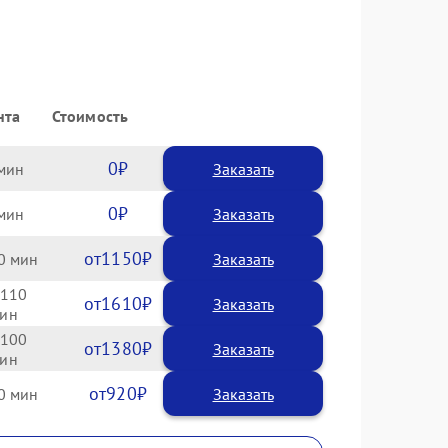
нта
Стоимость
0
Заказать
0
Заказать
1150
0
110
1610
100
1380
920
0