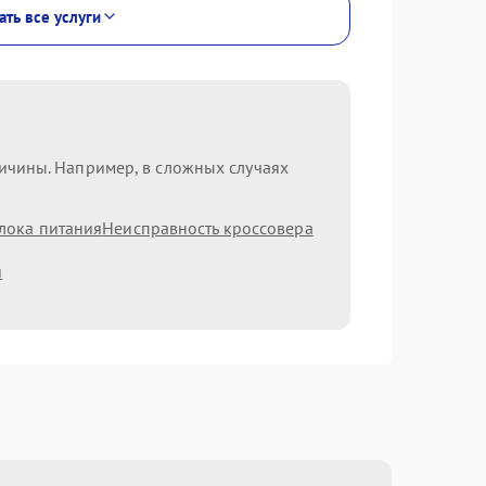
ать все услуги
ричины. Например, в сложных случаях
лока питания
Неисправность кроссовера
я