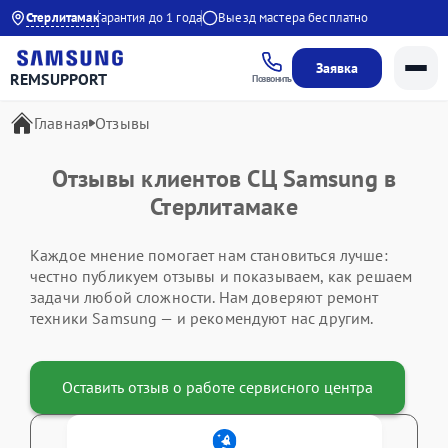
:00 до 21:00
Стерлитамак
Гарантия до 1 года
Выезд мастера бесплатно
Заявка
REMSUPPORT
Позвонить
Главная
Отзывы
Отзывы клиентов СЦ Samsung в
Стерлитамаке
Каждое мнение помогает нам становиться лучше:
честно публикуем отзывы и показываем, как решаем
задачи любой сложности. Нам доверяют ремонт
техники Samsung — и рекомендуют нас другим.
Оставить отзыв о работе сервисного центра