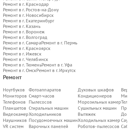
Ремонт в г.
Краснодар
Ремонт в г.
Ростов-на-Дону
Ремонт в г.
Новосибирск
Ремонт в г.
Екатеринбург
Ремонт в г.
Казань
Ремонт в г.
Воронеж
Ремонт в г.
Волгоград
Ремонт в г.
Самара
Ремонт в г.
Пермь
Ремонт в г.
Красноярск
Ремонт в г.
Ижевск
Ремонт в г.
Челябинск
Ремонт в г.
Тюмень
Ремонт в г.
Уфа
Ремонт в г.
Омск
Ремонт в г.
Иркутск
Ремонт в г.
Ярославль
Ремонт
Ремонт в г.
Саратов
Ремонт в г.
Барнаул
Ноутбуков
Фотоаппаратов
Духовых шкафов
Вер
Ремонт в г.
Тольятти
Мониторов
Смарт-часов
Кондиционеров
Мик
Ремонт в г.
Хабаровск
Телефонов
Пылесосов
Морозильных камер
Тел
Ремонт в г.
Томск
Планшетов
Стиральных машин
Сушильных машин
Про
Ремонт в г.
Ульяновск
Видеокамер
Холодильников
Вытяжек
Дом
Ремонт в г.
Киров
Ремонт в г.
Архангельск
Наушников
Посудомоечных машин
Холодильных камер
Сау
Ремонт в г.
Астрахань
VR систем
Варочных панелей
Роботов-пылесосов
Саб