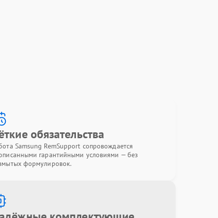
ёткие обязательства
бота Samsung RemSupport сопровождается
описанными гарантийными условиями — без
змытых формулировок.
адёжные комплектующие