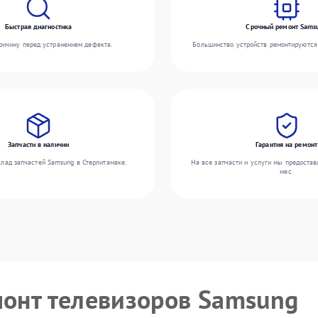
Быстрая диагностика
Срочный ремонт Sams
ичину перед устранением дефекта.
Большинство устройств ремонтируются 
Запчасти в наличии
Гарантия на ремонт
лад запчастей Samsung в Стерлитамаке.
На все запчасти и услуги мы предостав
мес.
монт телевизоров Samsung