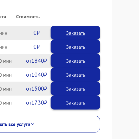
нта
Стоимость
0
Заказать
0
Заказать
1840
0
1040
0
1500
0
1730
0
ать все услуги