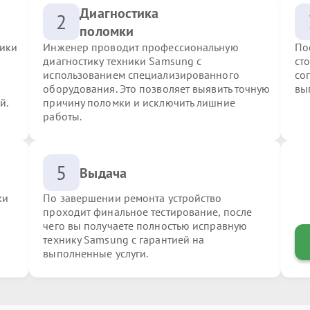
Диагностика
2
поломки
ники
Инженер проводит профессиональную
По
диагностику техники Samsung с
ст
использованием специализированного
со
оборудования. Это позволяет выявить точную
вы
й.
причину поломки и исключить лишние
работы.
5
Выдача
ки
По завершении ремонта устройство
проходит финальное тестирование, после
чего вы получаете полностью исправную
технику Samsung с гарантией на
выполненные услуги.