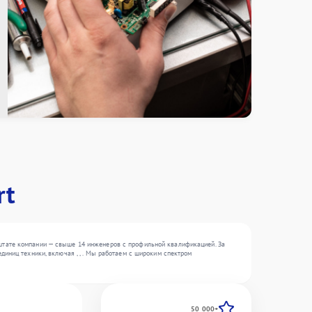
rt
штате компании — свыше 14 инженеров с профильной квалификацией. За
иниц техники, включая , , . Мы работаем с широким спектром
50 000+