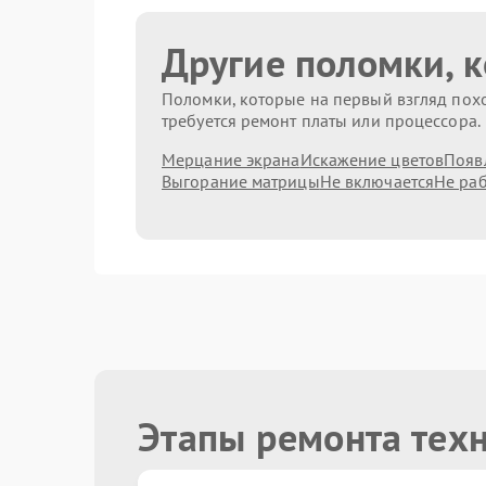
Другие поломки, 
Поломки, которые на первый взгляд похо
требуется ремонт платы или процессора.
Мерцание экрана
Искажение цветов
Появ
Выгорание матрицы
Не включается
Не раб
Этапы ремонта тех