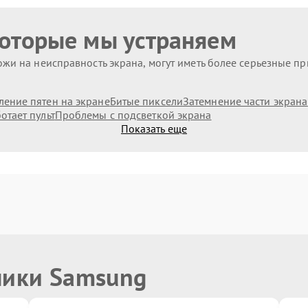
которые мы устраняем
жи на неисправность экрана, могут иметь более серьезные п
ление пятен на экране
Битые пиксели
Затемнение части экрана
отает пульт
Проблемы с подсветкой экрана
Показать еще
ники Samsung