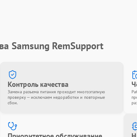
тва Samsung RemSupport
Контроль качества
Ч
Замена разъема питания проходит многоэтапную
Ра
проверку — исключаем недоработки и повторные
пр
сбои.
ра
Приоритетное обслуживание
Н