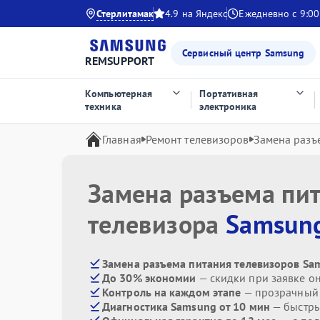
Стерлитамак
4.9 на Яндекс
Ежедневно с 9:00
Сервисный центр Samsung
REMSUPPORT
Компьютерная
Портативная
техника
электроника
Главная
Ремонт телевизоров
Замена разъ
Замена разъема пи
телевизора
Samsun
Замена разъема питания телевизоров Sa
До 30% экономии
— скидки при заявке о
Контроль на каждом этапе
— прозрачный
Диагностика Samsung от 10 мин
— быстры