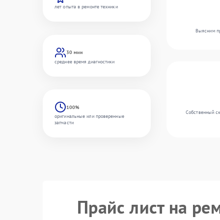
лет опыта в ремонте техники
Выясним пр
30 мин
среднее время диагностики
100%
Собственный ск
оригинальные или проверенные
запчасти
Прайс лист на ре