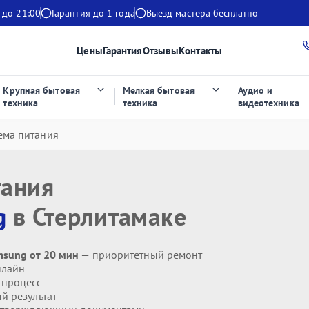
 до 21:00
Гарантия до 1 года
Выезд мастера бесплатно
Цены
Гарантия
Отзывы
Контакты
Крупная бытовая
Мелкая бытовая
Аудио и
техника
техника
видеотехника
ема питания
тания
g
в Стерлитамаке
msung от 20 мин
— приоритетный ремонт
нлайн
 процесс
й результат