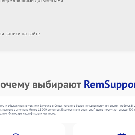
дтверждающими документами
и записи на сайте
очему выбирают
RemSuppo
ту и обслуживанию техники Samsung в Стерлитамаке с более чем десятилетним опытом работы. В 
выполнено выполнено более 12 000 ремонтов. Ежемесячно в сервисный центр поступает свыше 300 ед
вания благодаря квалификации мастеров.