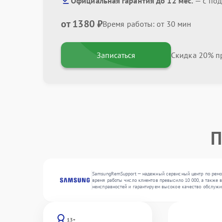
Официальная гарантия до 12 мес.
— с по
от 1380 ₽
Время работы: от 30 мин
Записаться
Скидка 20% пр
П
SamsungRemSupport — надежный сервисный центр по ремон
время работы число клиентов превысило 10 000, а также 
неисправностей и гарантируем высокое качество обслужи
13+