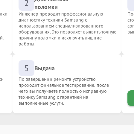
2
поломки
ники
Инженер проводит профессиональную
По
диагностику техники Samsung с
ст
использованием специализированного
со
оборудования. Это позволяет выявить точную
вы
й.
причину поломки и исключить лишние
работы.
5
Выдача
ки
По завершении ремонта устройство
проходит финальное тестирование, после
чего вы получаете полностью исправную
технику Samsung с гарантией на
выполненные услуги.