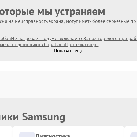
которые мы устраняем
жи на неисправность экрана, могут иметь более серьезные п
рабан
Не нагревает воду
Не включается
Запах горелого при раб
мена подшипников барабана
Протечка воды
Показать еще
ники Samsung
Диагностика