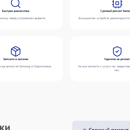
Быстрая диагностика
Срочный ремонт Sams
ичину перед устранением дефекта.
Большинство устройств ремонтируются 
Запчасти в наличии
Гарантия на ремонт
лад запчастей Samsung в Стерлитамаке.
На все запчасти и услуги мы предостав
мес.
ики
Срочный ремонт