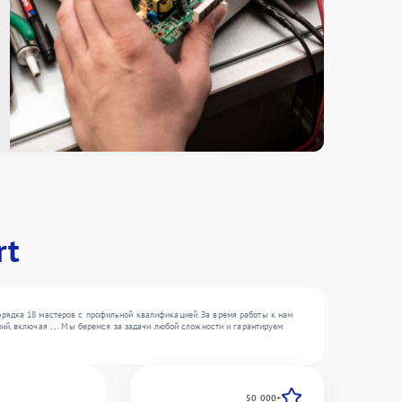
rt
орядка 18 мастеров с профильной квалификацией. За время работы к нам
й, включая , , . Мы беремся за задачи любой сложности и гарантируем
50 000+