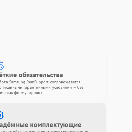
ёткие обязательства
бота Samsung RemSupport сопровождается
описанными гарантийными условиями — без
змытых формулировок.
адёжные комплектующие
рамках обслуживания применяем проверенные