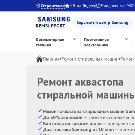
Стерлитамак
4.9 на Яндекс
Ежедневно с 9:00
Сервисный центр Samsung
REMSUPPORT
Компьютерная
Портативная
техника
электроника
Главная
Ремонт стиральных машин
Ремонт
Ремонт аквастопа
стиральной машин
Ремонт аквастопа стиральных машин Sam
До 30% экономии
— самые выгодные усл
Контроль на каждом этапе
— прозрачный
Диагностика Samsung от 10 мин
— понятн