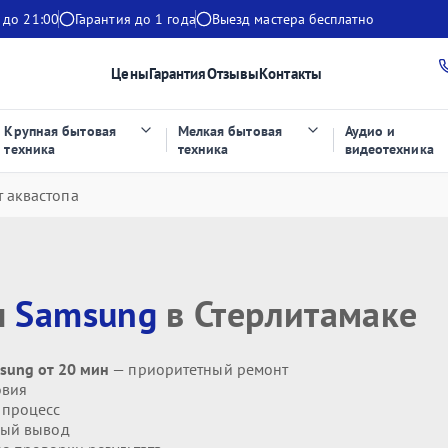
 до 21:00
Гарантия до 1 года
Выезд мастера бесплатно
Цены
Гарантия
Отзывы
Контакты
Крупная бытовая
Мелкая бытовая
Аудио и
техника
техника
видеотехника
 аквастопа
ы
Samsung
в Стерлитамаке
sung от 20 мин
— приоритетный ремонт
овия
 процесс
ый вывод