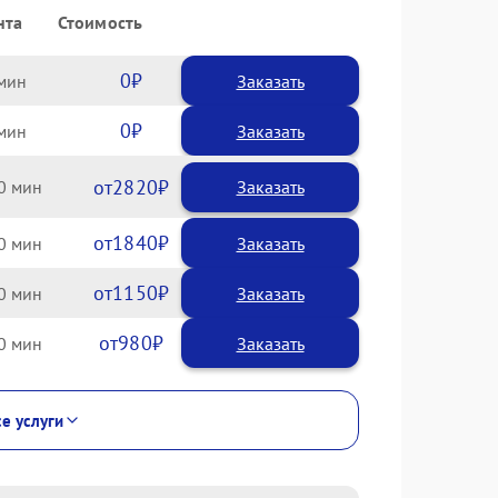
нта
Стоимость
0
Заказать
0
Заказать
2820
0
1840
0
1150
0
980
0
се услуги