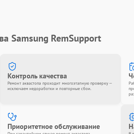
тва Samsung RemSupport
Контроль качества
Ч
Ремонт аквастопа проходит многоэтапную проверку —
Ра
исключаем недоработки и повторные сбои.
пр
ра
Приоритетное обслуживание
Н
При гарантийном случае ремонт аквастопа
В 