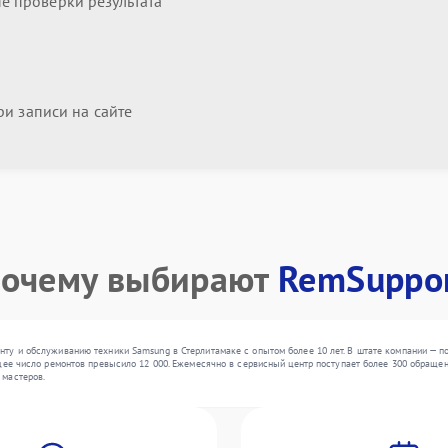
 проверки результата
и записи на сайте
очему выбирают
RemSuppo
ту и обслуживанию техники Samsung в Стерлитамаке с опытом более 10 лет. В штате компании — п
щее число ремонтов превысило 12 000. Ежемесячно в сервисный центр поступает более 300 обращени
 мастеров.