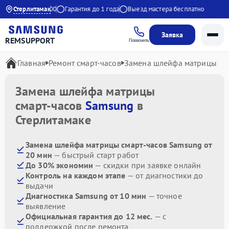
 с 9:00 до 21:00
Стерлитамак
Гарантия до 1 года
Выезд мастера бесплатно
Заявка
REMSUPPORT
Позвонить
Главная
Ремонт смарт-часов
Замена шлейфа матрицы
Замена шлейфа матрицы
смарт-часов
Samsung
в
Стерлитамаке
Замена шлейфа матрицы смарт-часов Samsung от
20 мин
— быстрый старт работ
До 30% экономии
— скидки при заявке онлайн
Контроль на каждом этапе
— от диагностики до
выдачи
Диагностика Samsung от 10 мин
— точное
выявление
Официальная гарантия до 12 мес.
— с
поддержкой после ремонта