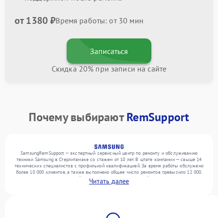
от 1380 ₽
Время работы: от 30 мин
Записаться
Скидка 20% при записи на сайте
Почему выбирают
RemSupport
SamsungRemSupport — экспертный сервисный центр по ремонту и обслуживанию
техники Samsung в Стерлитамаке со стажем от 10 лет. В штате компании — свыше 14
технических специалистов с профильной квалификацией. За время работы обслужено
более 10 000 клиентов, а также выполнено общее число ремонтов превысило 12 000.
Ежемесячно в сервисный центр поступает от 300 устройств, включая , , . Мы
Читать далее
выполняем ремонт различного уровня сложности и поддерживаем высокий стандарт
качества благодаря использованию современного оборудования.