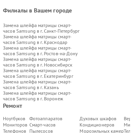
Филиалы в Вашем городе
Замена шлейфа матрицы смарт-
часов Samsung в г.
Санкт-Петербург
Замена шлейфа матрицы смарт-
часов Samsung в г.
Краснодар
Замена шлейфа матрицы смарт-
часов Samsung в г.
Ростов-на-Дону
Замена шлейфа матрицы смарт-
часов Samsung в г.
Новосибирск
Замена шлейфа матрицы смарт-
часов Samsung в г.
Екатеринбург
Замена шлейфа матрицы смарт-
часов Samsung в г.
Казань
Замена шлейфа матрицы смарт-
часов Samsung в г.
Воронеж
Замена шлейфа матрицы смарт-
Ремонт
часов Samsung в г.
Волгоград
Замена шлейфа матрицы смарт-
Ноутбуков
Фотоаппаратов
Духовых шкафов
Вер
часов Samsung в г.
Самара
Мониторов
Смарт-часов
Кондиционеров
Мик
Замена шлейфа матрицы смарт-
Телефонов
Пылесосов
Морозильных камер
Тел
часов Samsung в г.
Пермь