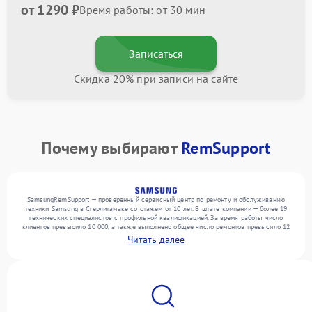
от 1290 ₽
Время работы: от 30 мин
Записаться
Скидка 20% при записи на сайте
Почему выбирают
RemSupport
SamsungRemSupport — проверенный сервисный центр по ремонту и обслуживанию
техники Samsung в Стерлитамаке со стажем от 10 лет. В штате компании — более 19
технических специалистов с профильной квалификацией. За время работы число
клиентов превысило 10 000, а также выполнено общее число ремонтов превысило 12
000. Ежемесячно в сервисный центр поступает от 300 устройств, включая , , . Мы
Читать далее
устраняем поломки любой сложности и поддерживаем высокий стандарт качества
благодаря использованию современного оборудования.