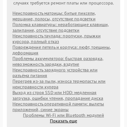
случаях требуется ремонт платы или процессора.
Неисправность матрицы: битые пиксели,
мерцание, полосы, отсутствие подсветки
Поломка клавиатуры: неработающие клавиши,
залипание, отсутствие подсветки
Неисправность тачпада: пропуски, прыжки
курсора, полный отказ
Повреждение петель и корпуса: люфт, трещины,
деформация
Проблемы аккумулятора: быстрая разрядка,
невозможность зарядки, вздутие
Неисправность зарядного устройства или
разъёма питания
Перегрев из‑за пыли, износа термопасты или
неисправности кулера
Выход из строя SSD или HDD: медленная
загрузка, ошибки чтения, пропадание диска
Неисправность оперативной памяти: вылеты
приложений, синие экраны
Проблемы Wi‑Fi или Bluetooth модулей
Показать еще