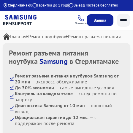
с 9:00 до 21:00
Стерлитамак
Гарантия до 1 года
Выезд мастера бесплатно
Заявка
REMSUPPORT
Позвонить
Главная
Ремонт ноутбуков
Ремонт разъема питания
Ремонт разъема питания
ноутбука
Samsung
в Стерлитамаке
Ремонт разъема питания ноутбуков Samsung от
20 мин
— экспресс-обслуживание
До 30% экономии
— самые выгодные условия
Контроль на каждом этапе
— статус ремонта по
запросу
Диагностика Samsung от 10 мин
— понятный
вывод
Официальная гарантия до 12 мес.
— с
поддержкой после ремонта